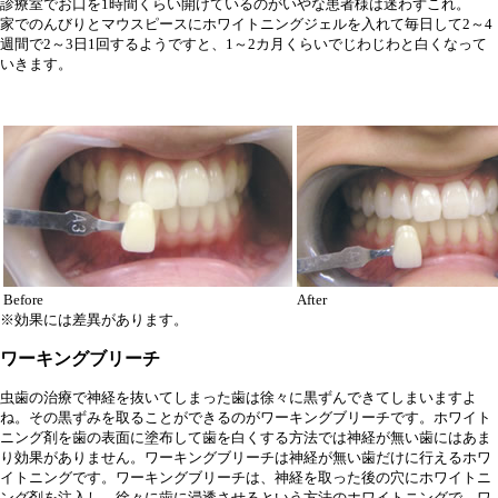
診療室でお口を1時間くらい開けているのがいやな患者様は迷わずこれ。
家でのんびりとマウスピースにホワイトニングジェルを入れて毎日して2～4
週間で2～3日1回するようですと、1～2カ月くらいでじわじわと白くなって
いきます。
Before
After
※効果には差異があります。
ワーキングブリーチ
虫歯の治療で神経を抜いてしまった歯は徐々に黒ずんできてしまいますよ
ね。その黒ずみを取ることができるのがワーキングブリーチです。ホワイト
ニング剤を歯の表面に塗布して歯を白くする方法では神経が無い歯にはあま
り効果がありません。ワーキングブリーチは神経が無い歯だけに行えるホワ
イトニングです。ワーキングブリーチは、神経を取った後の穴にホワイトニ
ング剤を注入し、徐々に歯に浸透させるという方法のホワイトニングで、ワ