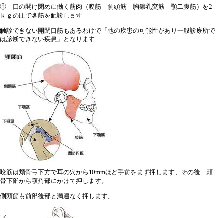
① 口の開け閉めに働く筋肉（咬筋 側頭筋 胸鎖乳突筋 顎二腹筋）を2
ｋｇの圧で各筋を触診します
触診できない開閉口筋もあるわけで「他の疾患の可能性があり一般診療所で
は診断できない疾患」となります
咬筋は頬骨弓下方で耳の穴から10mmほど手前をまず押します、その後 頬
骨下部から顎角部にかけて押します。
側頭筋も前部後部と満遍なく押します。