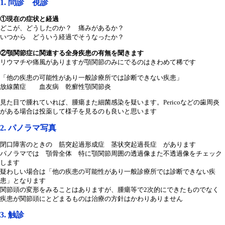
1. 問診 視診
①現在の症状と経過
どこが、どうしたのか？ 痛みがあるか？
いつから どういう経過でそうなったか？
②顎関節症に関連する全身疾患の有無を聞きます
リウマチや痛風がありますが顎関節のみにでるのはきわめて稀です
「他の疾患の可能性があり一般診療所では診断できない疾患」
放線菌症 血友病 乾癬性顎関節炎
見た目で腫れていれば、腫瘍また細菌感染を疑います。Pericoなどの歯周炎
がある場合は投薬して様子を見るのも良いと思います
2. パノラマ写真
閉口障害のときの 筋突起過形成症 茎状突起過長症 があります
パノラマでは 顎骨全体 特に顎関節周囲の透過像また不透過像をチェック
します
疑わしい場合は「他の疾患の可能性があり一般診療所では診断できない疾
患」となります
関節頭の変形をみることはありますが、腫瘍等で2次的にできたものでなく
疾患が関節頭にとどまるものは治療の方針はかわりありません
3. 触診