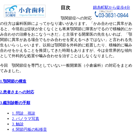
目次
錦糸町駅から徒歩4分
顎関節症への対応
の仕方は歯科医師によってかなり違いがあります。「かみ合わせに異常があ
ると、今現在は症状が全くなくとも将来顎関節に障害がでるので積極的にか
み合わせの治療をおこなうべきだ」と主張する開業医の先生もいれば、「顎
関節に異常がある場合でもかみ合わせを変えるべきではない」と言われる先
生もいらっしゃいます。以前は顎関節を外科的に処置したり、積極的に噛み
合わせをかえることを推奨してきた時期もありますが、今は全世界的な傾向
として外科的な処置や噛み合わせを治すことはしなくなりました。
今回 顎関節症を専門としていない一般開業医（小倉歯科）の対応をまとめ
てみました。
1.顎関節の構造
2.患者さまへの対応
3.鑑別診断の手順
1. 問診 視診
2. パノラマ写真
3. 触診
4. 関節円板の転移音