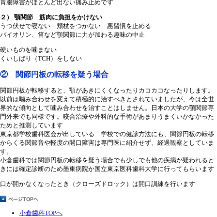
胃腸障害がほとんど出ない痛み止めです
２） 顎関節 筋肉に負担をかけない
うつ伏せで寝ない 頬杖をつかない 悪習慣を止める
バイオリン、笛など顎関節に力が加わる趣味の中止
硬いものを噛まない
くいしばり（TCH）をしない
② 関節円板の転移を疑う場合
関節円板が転移すると、顎があきにくくなったりカコカコなったりします。
以前は噛み合わせを変えて積極的に治すべきとされていましたが、今は全世
界的な傾向として噛み合わせを治すことはしません。日本の大学の顎関節専
門外来でも同様です。咬合治療や外科的な手術があまりうまくいかなかった
ためと推測しています
東京都学校歯科医会が出している 学校での健診方法にも、関節円板の転移
からくる関節音や軽度の開口障害は専門医に紹介せず、経過観察としていま
す。
小倉歯科では関節円板の転移を疑う場合でも少しでも他の疾病が疑われると
きには確定診断のため墨東病院か国立東京医科歯科大学に行ってもらいます
口が開かなくなったとき（クローズドロック）は開口訓練を行います
小倉歯科TOPへ