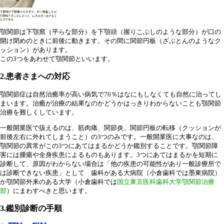
顎関節は下顎窩（平らな部分）を下顎頭（握りこぶしのような部分）が口の
開け閉めのときに前後に動きます。その間に関節円板（ざぶとんのようなク
ッション）があります。
この3つをあわせて顎関節といいます。
2.患者さまへの対応
顎関節症は自然治癒率が高い病気で70％はなにもしなくても自然に治ってし
まいます。治癒が治療の結果なのかどうかはっきりわからないことも顎関節
治療を難しくしています。
一般開業医で扱えるのは、筋肉痛、関節炎、関節円板の転移（クッションが
前後左右に外れてしまうこと）の3つのみです。一般開業医に大事なのは、
顎関節の異常がこの3つにあてはまるかどうか鑑別することです。顎関節障
害には腫瘍や全身疾患によるものもあります。3つにあてはまるかを短期に
診断して、原因がわからない場合は「他の疾患の可能性があり一般診療所で
は診断できない疾患」として 歯科がある大病院（小倉歯科では墨東病院）
か顎関節外来のある大学（小倉歯科では
国立東京医科歯科大学顎関節治療
部
）にまわすべきと思います。
3.鑑別診断の手順