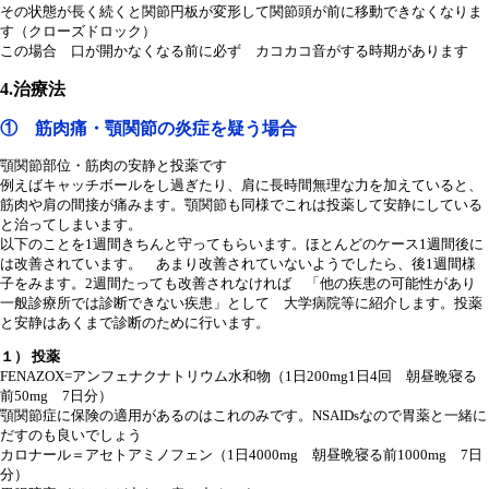
その状態が長く続くと関節円板が変形して関節頭が前に移動できなくなりま
す（クローズドロック）
この場合 口が開かなくなる前に必ず カコカコ音がする時期があります
4.治療法
① 筋肉痛・顎関節の炎症を疑う場合
顎関節部位・筋肉の安静と投薬です
例えばキャッチボールをし過ぎたり、肩に長時間無理な力を加えていると、
筋肉や肩の間接が痛みます。顎関節も同様でこれは投薬して安静にしている
と治ってしまいます。
以下のことを1週間きちんと守ってもらいます。ほとんどのケース1週間後に
は改善されています。 あまり改善されていないようでしたら、後1週間様
子をみます。2週間たっても改善されなければ 「他の疾患の可能性があり
一般診療所では診断できない疾患」として 大学病院等に紹介します。投薬
と安静はあくまで診断のために行います。
１） 投薬
FENAZOX=アンフェナクナトリウム水和物（1日200mg1日4回 朝昼晩寝る
前50mg 7日分）
顎関節症に保険の適用があるのはこれのみです。NSAIDsなので胃薬と一緒に
だすのも良いでしょう
カロナール＝アセトアミノフェン（1日4000mg 朝昼晩寝る前1000mg 7日
分）