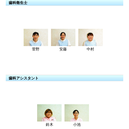
歯科衛生士
菅野
安藤
中村
歯科アシスタント
鈴木
小池